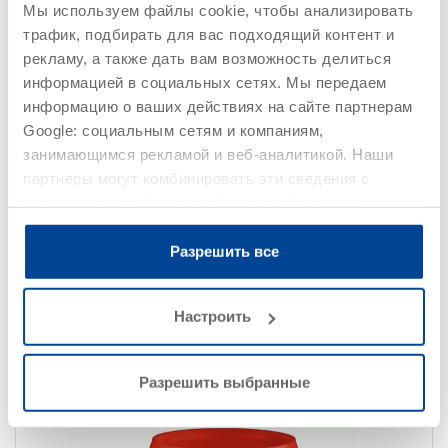
Мы используем файлы cookie, чтобы анализировать
трафик, подбирать для вас подходящий контент и
рекламу, а также дать вам возможность делиться
информацией в социальных сетях. Мы передаем
информацию о ваших действиях на сайте партнерам
Google: социальным сетям и компаниям,
занимающимся рекламой и веб-аналитикой. Наши
партнеры могут комбинировать эти сведения с
предоставленной вами информацией, а также
Clean WR
Номер артикула 067505
данными, которые они получили при использовании
вами их сервисов.
Разрешить все
Кислотный очиститель
Настроить
Детали
Разрешить выбранные