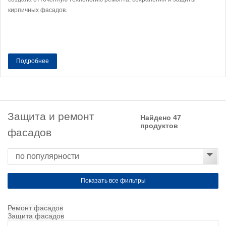
кирпичных фасадов.
Подробнее
Защита и ремонт
Найдено 47
продуктов
фасадов
Показать все фильтры
Ремонт фасадов
Кирпичные фасады
Защита фасадов
Обессоливание
Штукатурные фасады
Очистка