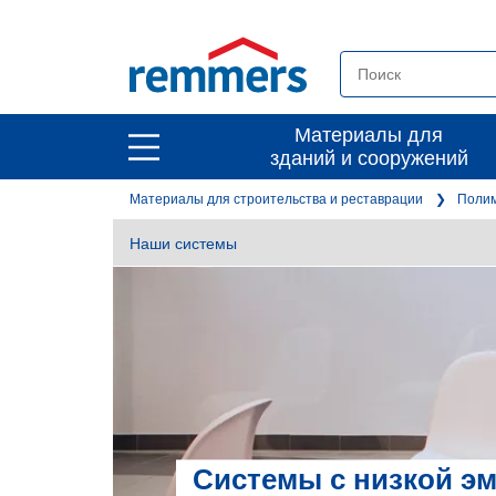
open
Материалы для
open
зданий и сооружений
main
main
navigation
Материалы для строительства и реставрации
Полим
navigation
Наши системы
Системы с низкой э