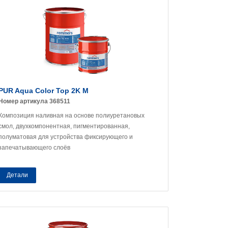
PUR Aqua Color Top 2K M
Номер артикула 368511
Композиция наливная на основе полиуретановых
смол, двухкомпонентная, пигментированная,
полуматовая для устройства фиксирующего и
запечатывающего слоёв
Детали