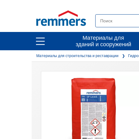
open
Материалы для
open
зданий и сооружений
main
main
navigation
Материалы для строительства и реставрации
Гидро
navigation