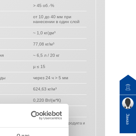
> 45 об.-%
от 10 до 40 мм при
нанесении в один слой
~ 1,0 кг/дм³
77,08 кг/м³
ия
~ 6,5 л / 20 кг
µ ≤ 15
оды
через 24 ч > 5 мм
624,63 кг/м³
0,220 Вт/(м*К)
и
A1
Заказ
ляют собой типичные характеристики продукта и
 обязательные спецификации продукта.
О нас