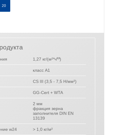
20
родукта
ения
1,27 кг/(м²*ч
)
0,5
класс А1
CS III (3,5 - 7,5 Н/мм²)
GG-Cert + WTA
2 мм
фракция зерна
заполнителя DIN EN
13139
ение w24
> 1,0 кг/м²