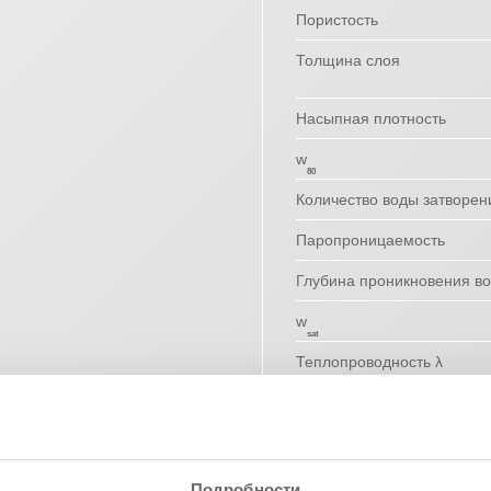
Пористость
Толщина слоя
Насыпная плотность
w
80
Количество воды затворен
Паропроницаемость
Глубина проникновения в
w
sat
Теплопроводность λ
Класс пожарной опасност
Указанные значения представ
не могут рассматриваться как
Подробности