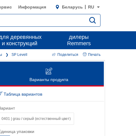
ервис
Информация
Беларусь
RU
для деревянных
дилеры
 и конструкций
Remmers
мы
SP Levell
Поделиться
Печать
Варианты продукта
Таблица вариантов
Вариант
0401 | grau / серый (естественный цвет)
Единица упаковки