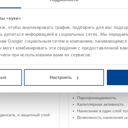
лы «куки»
e, чтобы анализировать трафик, подбирать для вас подход
ние
Расход / примеры применения
Указания
ть делиться информацией в социальных сетях. Мы передае
рам Google: социальным сетям и компаниям, занимающимся 
 могут комбинировать эти сведения с предоставленной вам
чили при использовании вами их сервисов.
Характеристики
Высокая соленакапливающ
ные
Настроить
Пористость > 45 % от объ
Высокая сульфатостойкост
пытывающие влажную и
(SR/NA)
Паропроницаемость
Капиллярная активность
Нанесение в один слой то
денсата, и защитный слой
Возможность нанесения 