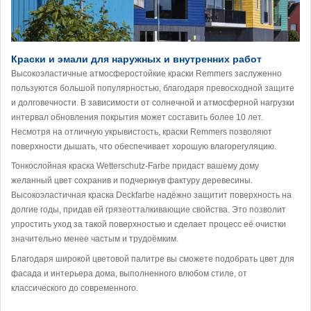
Краски и эмали для наружных и внутренних работ
Высокоэластичные атмосферостойкие краски Remmers заслуженно
пользуются большой популярностью, благодаря превосходной защите
и долговечности. В зависимости от солнечной и атмосферной нагрузки
интервал обновления покрытия может составить более 10 лет.
Несмотря на отличную укрывистость, краски Remmers позволяют
поверхности дышать, что обеспечивает хорошую влагорегуляцию.
Тонкослойная краска Wetterschutz-Farbe придаст вашему дому
желанный цвет сохранив и подчеркнув фактуру деревесины.
Высокоэластичная краска Deckfarbe надёжно защитит поверхность на
долгие годы, придав ей грязеотталкивающие свойства. Это позволит
упростить уход за такой поверхностью и сделает процесс её очистки
значительно менее частым и трудоёмким.
Благодаря широкой цветовой палитре вы сможете подобрать цвет для
фасада и интерьера дома, выполненного влюбом стиле, от
классического до современного.