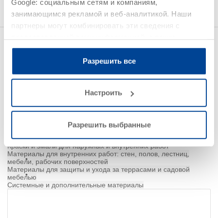
Google: социальным сетям и компаниям,
©
занимающимся рекламой и веб-аналитикой. Наши
партнеры могут комбинировать эти сведения с
предоставленной вами информацией, а также
Лазури, масла, краски и другие
Найдено 21
данными, которые они получили при использовании
продуктов
покрытия для древесины
вами их сервисов.
Разрешить все
Настроить
Показать все фильтры
Разрешить выбранные
Лессирующие материалы для наружных работ
Лессирующие материалы для наружных и внутренних работ
Краски и эмали для наружных и внутренних работ
Материалы для внутренних работ: стен, полов, лестниц,
мебели, рабочих поверхностей
Материалы для защиты и ухода за террасами и садовой
мебелью
Системные и дополнительные материалы