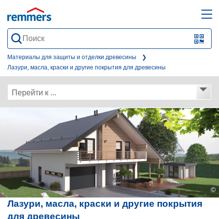
open
ope
search
mai
QR-
form
nav
Code
Материалы для защиты и отделки древесины
Лазури, масла, краски и другие покрытия для древесины
oder
Barc
Перейти к ...
scan
©
Лазури, масла, краски и другие покрытия
для древесины