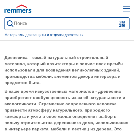
open
ope
search
mai
QR-
form
nav
Code
Материалы для защиты и отделки древесины
oder
Barc
Древесина – самый натуральный строительный
scan
материал, который архитекторы и зодчие всех времён
использовали для возведения великолепных зданий,
производства мебели, элементов декора интерьера и
предметов быта.
В наше время искусственных материалов - древесина
приобретает особую ценность из-за её натуральности и
экологичности. Стремление современного человека
привнести атмосферу натурального, природного
комфорта и уюта в свое жилье определяет выбор в
пользу строительства деревянного дома, использования
в интерьере паркета, мебели и лестниц из дерева. Это