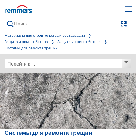
open
ope
search
mai
QR-
form
nav
Code
Материалы для строительства и реставрации
Защита и ремонт бетона
Защита и ремонт бетона
oder
Системы для ремонта трещин
Barc
scan
Перейти к ...
Системы для ремонта трещин