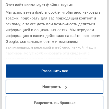
Этот сайт использует файлы «куки»
Мы используем файлы cookie, чтобы анализировать
трафик, подбирать для вас подходящий контент и
рекламу, а также дать вам возможность делиться
информацией в социальных сетях. Мы передаем
информацию о ваших действиях на сайте партнерам
IR PUR 2K rapid
Google: социальным сетям и компаниям,
Номер артикула 687601
занимающимся рекламой и веб-аналитикой. Наши
Быстро расширяющаяся 2-компонентная гидроактивная
партнеры могут комбинировать эти сведения с
полиуретановая инъекционная пена, D-I (P)
предоставленной вами информацией, а также
данными, которые они получили при использовании
вами их сервисов.
Разрешить все
Детали
Настроить
Разрешить выбранные