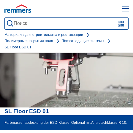
open
ope
search
mai
QR-
form
nav
Code
Материалы для строительства и реставрации
Полимерные покрытия пола
Токоотводящие системы
oder
SL Floor ESD 01
Barc
scan
©
SL Floor ESD 01
Farbmassenabdeckung der ESD-Klasse. Optional mit Antirutschklasse R 10.