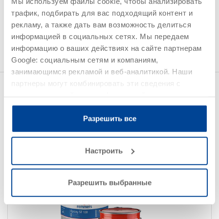
Мы используем файлы cookie, чтобы анализировать
Машиностроение
трафик, подбирать для вас подходящий контент и
Подробная информация приведена в актуальных версиях
рекламу, а также дать вам возможность делиться
технических описаний продуктов.
информацией в социальных сетях. Мы передаем
информацию о ваших действиях на сайте партнерам
Google: социальным сетям и компаниям,
занимающимся рекламой и веб-аналитикой. Наши
партнеры могут комбинировать эти сведения с
SL Floor ESD 01
Найдено 2 продуктов
предоставленной вами информацией, а также
данными, которые они получили при использовании
вами их сервисов.
Разрешить все
Показать все фильтры
Настроить
Разрешить выбранные