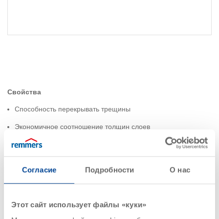
Свойства
Способность перекрывать трещины
Экономичное соотношение толщин слоев
Широкий пакет сертификатов испытаний
Область применения
Согласие
Подробности
О нас
Производственные цеха и мастерские в электронной
промышленности
Этот сайт использует файлы «куки»
Автомобилестроение