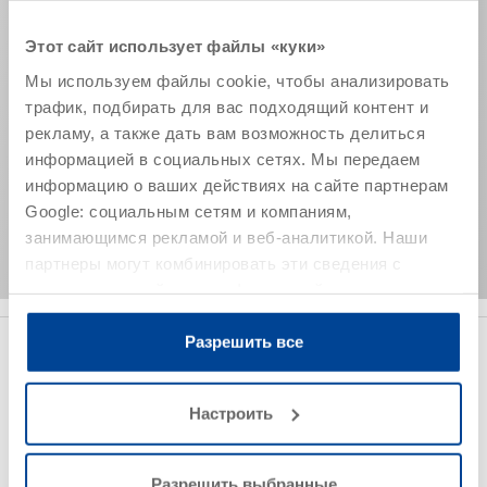
Этот сайт использует файлы «куки»
Мы используем файлы cookie, чтобы анализировать
трафик, подбирать для вас подходящий контент и
рекламу, а также дать вам возможность делиться
информацией в социальных сетях. Мы передаем
информацию о ваших действиях на сайте партнерам
Google: социальным сетям и компаниям,
занимающимся рекламой и веб-аналитикой. Наши
партнеры могут комбинировать эти сведения с
©
предоставленной вами информацией, а также
данными, которые они получили при использовании
вами их сервисов.
Разрешить все
Гидроизоляция цоколя
Найдено 6 продуктов
Настроить
Показать все фильтры
Разрешить выбранные