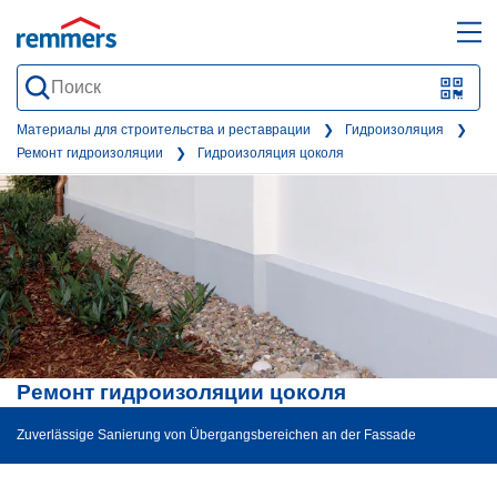
open
ope
search
mai
QR-
form
nav
Code
Материалы для строительства и реставрации
Гидроизоляция
Ремонт гидроизоляции
Гидроизоляция цоколя
oder
Barc
scan
Ремонт гидроизоляции цоколя
Zuverlässige Sanierung von Übergangsbereichen an der Fassade