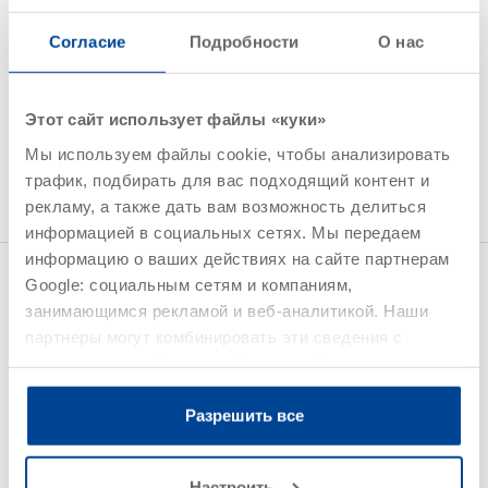
Область применения
Согласие
Подробности
О нас
Изоляция бетонных конструкций с разделительными
трещинами и планомерной механической нагрузкой
(например, открытые уровни паркингов)
Этот сайт использует файлы «куки»
Подробная информация приведена в актуальных версиях
Мы используем файлы cookie, чтобы анализировать
технических описаний продуктов.
трафик, подбирать для вас подходящий контент и
рекламу, а также дать вам возможность делиться
информацией в социальных сетях. Мы передаем
информацию о ваших действиях на сайте партнерам
Deck OS 10
Найдено 1 продуктов
Google: социальным сетям и компаниям,
занимающимся рекламой и веб-аналитикой. Наши
партнеры могут комбинировать эти сведения с
предоставленной вами информацией, а также
данными, которые они получили при использовании
вами их сервисов.
Разрешить все
Настроить