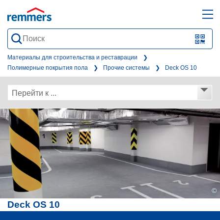
open
ope
search
mai
QR-
form
nav
Code
Материалы для строительства и реставрации
Полимерные покрытия пола
Прочие системы
Deck OS 10
oder
Barc
Перейти к ...
scan
©
Deck OS 10