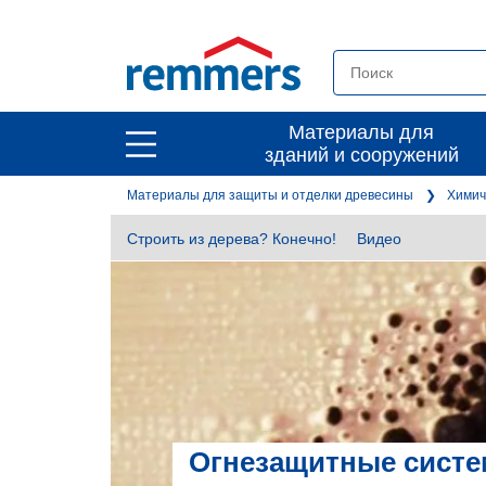
open
Материалы для
open
зданий и сооружений
main
main
navigation
Материалы для защиты и отделки древесины
Химич
navigation
Строить из дерева? Конечно!
Видео
Огнезащитные сист