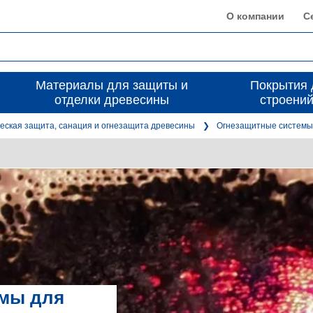
О компании
С
Материалы для защиты и
Покрытия 
отделки древесины
строений
еская защита, санация и огнезащита древесины
Огнезащитные системы
емы для