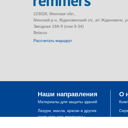
223028, Минская обл.,
Минский р-н, Ждановичский с/с, а/г Ждановичи, у
Звездная 19А-9 (пом.9-34)
Belarus
Рассчитать маршрут
Наши направления
О 
Материалы для защиты зданий
Ком
Лазури, масла, краски и другие
Сер
покрытия для древесины
Полимерные покрытия пола