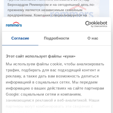
Бернхардом Реммерсом и на сегодняшний день по-
прежнему является независимым семейным
предприятием. Компания специализируется на
производстве строительно-химической продукции, красок
и лаков для древесины, а также лакокрасочных
материалов промышленного назначения. Почти 1500
высококвалифицированных специалистов создают свыше
Согласие
Подробности
О нас
400 систем продуктов самого разного назначения и
применяют десятилетиями накопленный экспертный опыт
в важнейших направлениях отрасли.
Этот сайт использует файлы «куки»
Мы используем файлы cookie, чтобы анализировать
трафик, подбирать для вас подходящий контент и
рекламу, а также дать вам возможность делиться
информацией в социальных сетях. Мы передаем
информацию о ваших действиях на сайте партнерам
Google: социальным сетям и компаниям,
занимающимся рекламой и веб-аналитикой. Наши
партнеры могут комбинировать эти сведения с
предоставленной вами информацией, а также