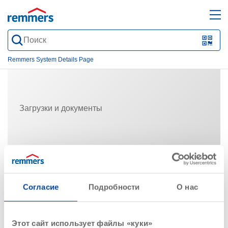
open
ope
search
mai
QR-
form
nav
Code
Remmers System Details Page
oder
Barc
scan
Загрузки и документы
Системные продукты
Согласие
Подробности
О нас
Этот сайт использует файлы «куки»