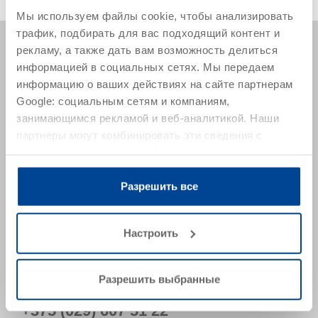
Мы используем файлы cookie, чтобы анализировать
трафик, подбирать для вас подходящий контент и
рекламу, а также дать вам возможность делиться
информацией в социальных сетях. Мы передаем
информацию о ваших действиях на сайте партнерам
Google: социальным сетям и компаниям,
223028, Минская обл.,
занимающимся рекламой и веб-аналитикой. Наши
Минский р-н, Ждановичский с/с, а/г Ждановичи, ул.
партнеры могут комбинировать эти сведения с
Звездная 19А-9 (пом.9-34)
предоставленной вами информацией, а также
Belarus
данными, которые они получили при использовании
Рассчитать маршрут
вами их сервисов.
Разрешить все
info@remmers.by
Настроить
Отдел продаж
+375 (017) 388 44 41
Разрешить выбранные
+375 (044) 526 00 90
+375 (029) 607 51 22