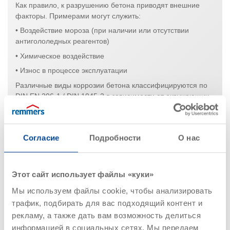
Как правило, к разрушению бетона приводят внешние
факторы. Примерами могут служить:
• Воздействие мороза (при наличии или отсутствии
антигололедных реагентов)
• Химическое воздействие
• Износ в процессе эксплуатации
Различные виды коррозии бетона классифицируются по
DIN EN 206-1 / DIN 1045-2 в зависимости от окружающих
условий, воздействию которых подвергается бетонная
конструкция.
Коррозия стали:
Согласие
Подробности
О нас
В свежеизготовленном бетоне стальная арматура
защищена от коррозии высокой щелочностью воды,
содержащейся в порах (pH ≥ 12,5). В таком диапзоне pH
Этот сайт использует файлы «куки»
на поверхности стали образуется микроскопическая
оксидная пленка, которая практически останавливает
Мы используем файлы cookie, чтобы анализировать
растворение железа. Если уровень pH бетона в
трафик, подбирать для вас подходящий контент и
результате карбонизации падает ниже 10 или содержание
рекламу, а также дать вам возможность делиться
хлоридов достигает критического уровня, то
информацией в социальных сетях. Мы передаем