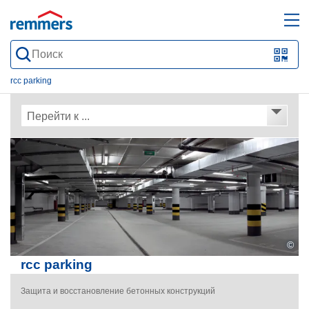
open
ope
search
mai
QR-
form
nav
Code
rcc parking
oder
Перейти к ...
Barc
scan
©
rcc parking
Защита и восстановление бетонных конструкций