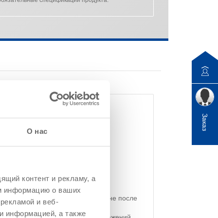
Заказ
О нас
гезия
ящий контент и рекламу, а
ю методом окунания и облива
м информацию о ваших
бработанной древесине и древесине после
рекламой и веб-
и информацией, а также
й против микробиологических поражений