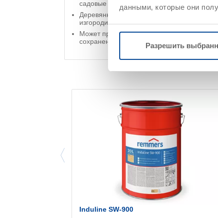
садовые дома)
данными, которые они полу
Деревянные элементы без сохранения ли
изгороди, фахверк, навесы для автомобил
Может применяться в качестве тонкослойн
сохранения линейных размеров
Разрешить выбран
Induline SW-900