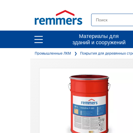
open
Материалы для
open
зданий и сооружений
main
main
navigation
Промышленные ЛКМ
Покрытия для деревянных стр
navigation