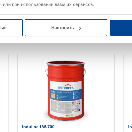
чили при использовании вами их сервисов.
Атмосферостойкость
нейных размеров (например,
я, деревянная обшивка)
ой лазури для элементов без
ные
Настроить
Induline LW-700
I