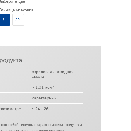
Выберите цвет
Единица упаковки
5
20
родукта
акриловая / алкидная
смола
~ 1,01 г/см³
характерный
искозиметре
~ 24 - 26
ляют собой типичные характеристики продукта и
 обязательные спецификации продукта.