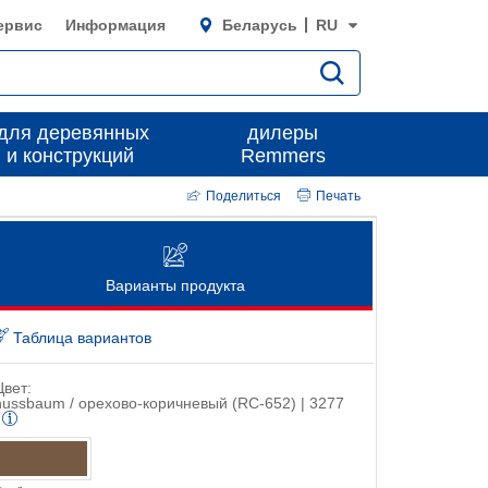
ервис
Информация
Беларусь
RU
для деревянных
дилеры
 и конструкций
Remmers
Поделиться
Печать
Варианты продукта
Таблица вариантов
Цвет:
nussbaum / орехово-коричневый (RC-652) | 3277