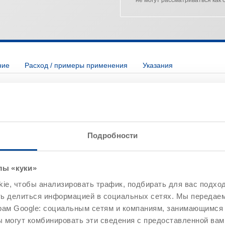
ние
Расход / примеры применения
Указания
Характеристики
Подробности
лы «куки»
Превосходная влажная ад
Хорошее смачивание пор
e, чтобы анализировать трафик, подбирать для вас подход
анением линейных размеров
Продукт готов к нанесени
ть делиться информацией в социальных сетях. Мы передае
ренние поверхности)
Хорошее стекание на нео
рам Google: социальным сетям и компаниям, занимающимся 
хранением линейных
пропитки
 могут комбинировать эти сведения с предоставленной вам
офилированные материалы,
С пленочной консервацие