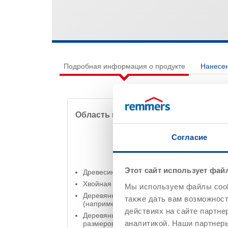
Подробная информация о продукте
Нанесе
Область применения
Согласие
Этот сайт использует фай
Древесина вне помещений
Хвойная и лиственная древесина
Мы используем файлы cooki
Деревянные элементы с постоянным сохр
также дать вам возможнос
(например, окна и двери, включая их внут
действиях на сайте партне
Деревянные элементы с ограниченным со
аналитикой. Наши партнеры
размеров (например, оконные ставни, пр