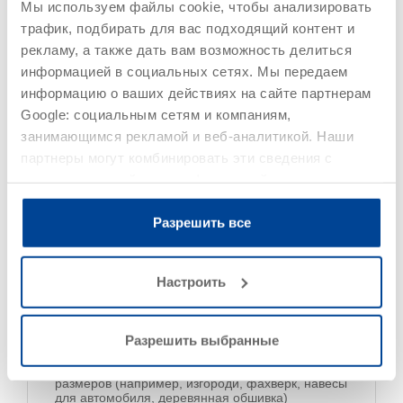
Мы используем файлы cookie, чтобы анализировать
трафик, подбирать для вас подходящий контент и
рекламу, а также дать вам возможность делиться
информацией в социальных сетях. Мы передаем
информацию о ваших действиях на сайте партнерам
Область применения
Google: социальным сетям и компаниям,
занимающимся рекламой и веб-аналитикой. Наши
партнеры могут комбинировать эти сведения с
предоставленной вами информацией, а также
данными, которые они получили при использовании
Древесина вне помещений
вами их сервисов.
Разрешить все
Хвойная и лиственная древесина
Деревянные элементы с постоянным сохранением
линейных размеров (например, окна и двери,
Настроить
включая их внутренние поверхности)
Деревянные элементы с ограниченным
сохранением линейных размеров (например,
оконные ставни, профилированные материалы,
Разрешить выбранные
садовые дома)
Деревянные элементы без сохранения линейных
размеров (например, изгороди, фахверк, навесы
для автомобиля, деревянная обшивка)