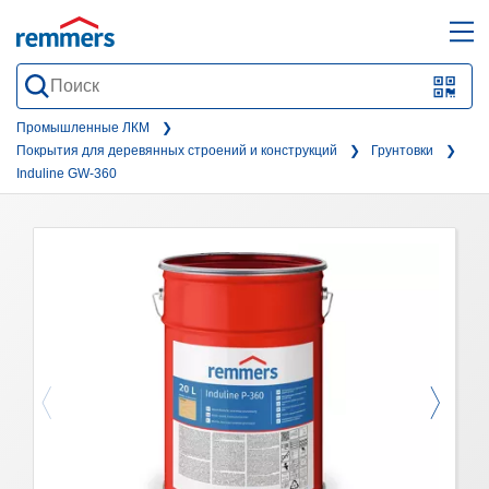
open
ope
search
mai
QR-
form
nav
Code
Промышленные ЛКМ
Покрытия для деревянных строений и конструкций
Грунтовки
oder
Induline GW-360
Barc
scan