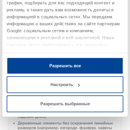
трафик, подбирать для вас подходящий контент и
рекламу, а также дать вам возможность делиться
информацией в социальных сетях. Мы передаем
информацию о ваших действиях на сайте партнерам
Google: социальным сетям и компаниям,
занимающимся рекламой и веб-аналитикой. Наши
Область применения
партнеры могут комбинировать эти сведения с
предоставленной вами информацией, а также
данными, которые они получили при использовании
вами их сервисов.
Разрешить все
Древесина вне помещений
Хвойная и лиственная древесина
Настроить
Деревянные элементы с постоянным сохранением
линейных размеров (например, окна и двери,
включая их внутренние поверхности)
Деревянные элементы с ограниченным
Разрешить выбранные
сохранением линейных размеров (например,
оконные ставни, профилированные материалы,
садовые дома)
Деревянные элементы без сохранения линейных
размеров (например, изгороди, фахверк, навесы