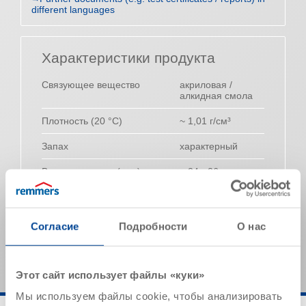
different languages
Характеристики продукта
Связующее вещество
акриловая /
алкидная смола
Плотность (20 °C)
~ 1,01 г/см³
Запах
характерный
Время стекания (сек.) в
~ 24 - 26
вискозиметре (20° C, ISO 3)
Указанные значения представляют собой типичные
характеристики продукта и не могут рассматриваться
Согласие
Подробности
О нас
как обязательные спецификации продукта.
Этот сайт использует файлы «куки»
Мы используем файлы cookie, чтобы анализировать