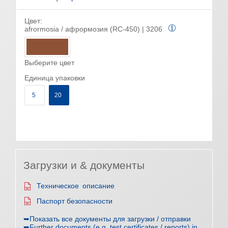
Цвет:
afrormosia / афрормозия (RC-450) | 3206
Выберите цвет
Единица упаковки
5
20
Загрузки и & документы
Техническое описание
Паспорт безопасности
➥Показать все документы для загрузки / отправки
➥Further documents (e.g. test certificates / reports) in