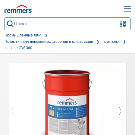
open
ope
search
mai
QR-
form
nav
Code
Промышленные ЛКМ
Покрытия для деревянных строений и конструкций
Грунтовки
oder
Induline GW-360
Barc
scan