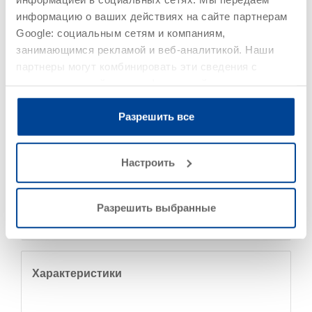
информацию о ваших действиях на сайте партнерам
Google: социальным сетям и компаниям,
занимающимся рекламой и веб-аналитикой. Наши
Область применения
партнеры могут комбинировать эти сведения с
предоставленной вами информацией, а также
данными, которые они получили при использовании
вами их сервисов.
Разрешить все
Древесина внутри и вне помещений
Хвойная и лиственная древесина (особенно
лиственница и дуб)
Настроить
Деревянные элементы с постоянным сохранением
линейных размеров (например, окна и двери)
Промежуточное покрытие для кроющих и
Разрешить выбранные
прозрачных систем
Характеристики