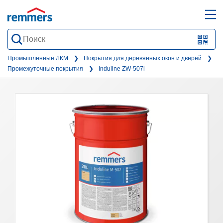
open
ope
search
mai
QR-
form
nav
Code
Промышленные ЛКМ
Покрытия для деревянных окон и дверей
Промежуточные покрытия
Induline ZW-507i
oder
Barc
scan