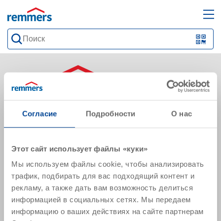
open
ope
search
mai
QR-
form
nav
Code
oder
Barc
scan
223028, Минская обл.,
Согласие
Подробности
О нас
Минский р-н, Ждановичский с/с, а/г Ждановичи, ул.
Звездная 19А-9 (пом.9-34)
Belarus
Этот сайт использует файлы «куки»
Рассчитать маршрут
Мы используем файлы cookie, чтобы анализировать
трафик, подбирать для вас подходящий контент и
info@remmers.by
рекламу, а также дать вам возможность делиться
Отдел продаж
информацией в социальных сетях. Мы передаем
+375 (017) 388 44 41
информацию о ваших действиях на сайте партнерам