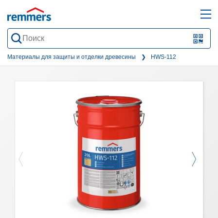
open
ope
search
mai
QR-
form
nav
Code
Материалы для защиты и отделки древесины
HWS-112
oder
Barc
scan