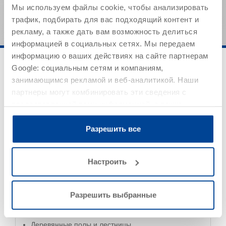
как обязательные спецификации продукта.
Мы используем файлы cookie, чтобы анализировать
трафик, подбирать для вас подходящий контент и
рекламу, а также дать вам возможность делиться
информацией в социальных сетях. Мы передаем
информацию о ваших действиях на сайте партнерам
Google: социальным сетям и компаниям,
занимающимся рекламой и веб-аналитикой. Наши
партнеры могут комбинировать эти сведения с
предоставленной вами информацией, а также
данными, которые они получили при использовании
Область применения
вами их сервисов.
Разрешить все
Настроить
Разрешить выбранные
Мебель и интерьерная отделка
Деревянные полы и лестницы