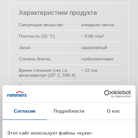
Характеристики продукта
Связующее вещество
алкидная смола
Плотность (20 °C)
~ 0,88 г/см³
Запах
характерный
Степень блеска
глубокоматовая
Время стекания (сек.) в
~ 22 сек
вискозиметре (20° C, DIN 4)
Продукт не содержит
формальдегид, тяжелые металлы,
полихлорированный бифенил (ПХБ), линдан,
полихлорированные терфенилы (ПХТ),
пентахлорфенол (ПХФ), свинец,
Согласие
Подробности
О нас
галогенизированные углеводороды и
бутаноноксим
Указанные значения представляют собой типичные
Этот сайт использует файлы «куки»
характеристики продукта и не могут рассматриваться