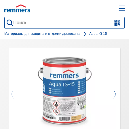
open
ope
search
mai
QR-
form
nav
Code
Материалы для защиты и отделки древесины
Aqua IG-15
oder
Barc
scan