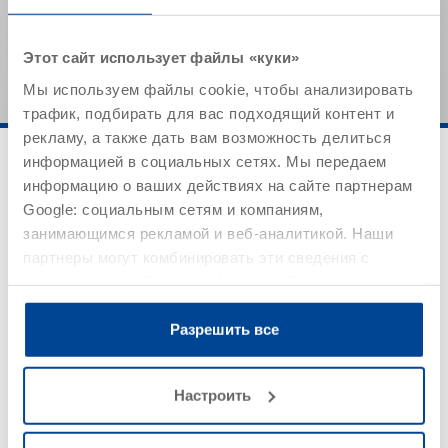
Указанные значения представляют собой типичные
характеристики продукта и не могут рассматриваться
как обязательные спецификации продукта.
Этот сайт использует файлы «куки»
Мы используем файлы cookie, чтобы анализировать
трафик, подбирать для вас подходящий контент и
рекламу, а также дать вам возможность делиться
информацией в социальных сетях. Мы передаем
информацию о ваших действиях на сайте партнерам
Google: социальным сетям и компаниям,
занимающимся рекламой и веб-аналитикой. Наши
партнеры могут комбинировать эти сведения с
предоставленной вами информацией, а также
Область применения
данными, которые они получили при использовании
вами их сервисов.
Разрешить все
Настроить
Древесина вне помещений
Деревянные элементы, не имеющие контакта с
грунтом по EN 335-1, классы применения GK 2 и 3