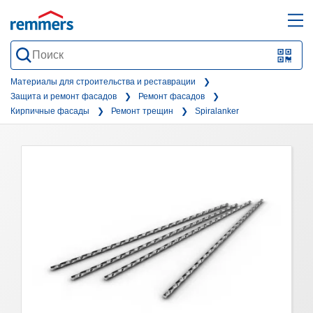
open
ope
search
mai
QR-
form
nav
Code
Материалы для строительства и реставрации
Защита и ремонт фасадов
Ремонт фасадов
oder
Кирпичные фасады
Ремонт трещин
Spiralanker
Barc
scan