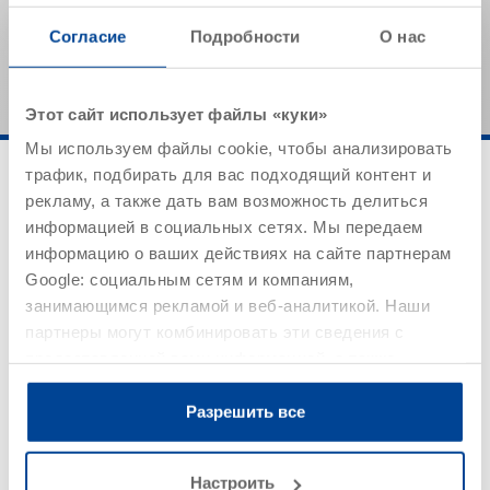
Указанные значения представляют собой типичные
характеристики продукта и не могут рассматриваться
Согласие
Подробности
О нас
как обязательные спецификации продукта.
Этот сайт использует файлы «куки»
Мы используем файлы cookie, чтобы анализировать
трафик, подбирать для вас подходящий контент и
рекламу, а также дать вам возможность делиться
информацией в социальных сетях. Мы передаем
информацию о ваших действиях на сайте партнерам
Google: социальным сетям и компаниям,
занимающимся рекламой и веб-аналитикой. Наши
Область применения
партнеры могут комбинировать эти сведения с
предоставленной вами информацией, а также
Дополнительное армирование и анкерование
данными, которые они получили при использовании
каменной кладки
вами их сервисов.
Санация трещин
Разрешить все
Скрепление кладок из кирпича и натурального
камня
Настроить