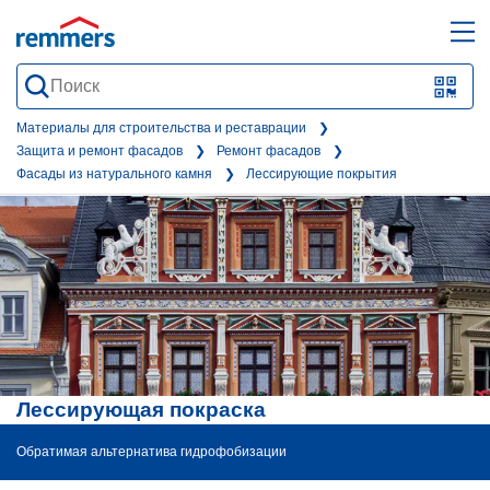
open
ope
search
mai
QR-
form
nav
Code
Материалы для строительства и реставрации
Защита и ремонт фасадов
Ремонт фасадов
oder
Фасады из натурального камня
Лессирующие покрытия
Barc
scan
Лессирующая покраска
Обратимая альтернатива гидрофобизации