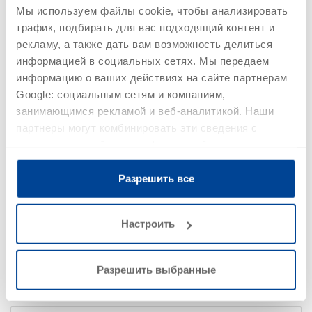
Мы используем файлы cookie, чтобы анализировать
трафик, подбирать для вас подходящий контент и
рекламу, а также дать вам возможность делиться
информацией в социальных сетях. Мы передаем
информацию о ваших действиях на сайте партнерам
Google: социальным сетям и компаниям,
занимающимся рекламой и веб-аналитикой. Наши
партнеры могут комбинировать эти сведения с
предоставленной вами информацией, а также
данными, которые они получили при использовании
Color LA Fill Historic
вами их сервисов.
Разрешить все
Номер артикула 647105
Полулессирующая наполненная краска на основе силиконовой
смолы
Настроить
Детали
Разрешить выбранные