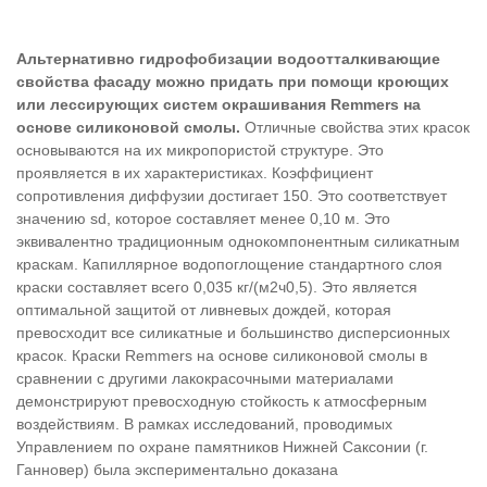
Альтернативно гидрофобизации водоотталкивающие
свойства фасаду можно придать при помощи кроющих
или лессирующих систем окрашивания Remmers на
основе силиконовой смолы.
Отличные свойства этих красок
основываются на их микропористой структуре. Это
проявляется в их характеристиках. Коэффициент
сопротивления диффузии достигает 150. Это соответствует
значению sd, которое составляет менее 0,10 м. Это
эквивалентно традиционным однокомпонентным силикатным
краскам. Капиллярное водопоглощение стандартного слоя
краски составляет всего 0,035 кг/(м2ч0,5). Это является
оптимальной защитой от ливневых дождей, которая
превосходит все силикатные и большинство дисперсионных
красок. Краски Remmers на основе силиконовой смолы в
сравнении с другими лакокрасочными материалами
демонстрируют превосходную стойкость к атмосферным
воздействиям. В рамках исследований, проводимых
Управлением по охране памятников Нижней Саксонии (г.
Ганновер) была экспериментально доказана