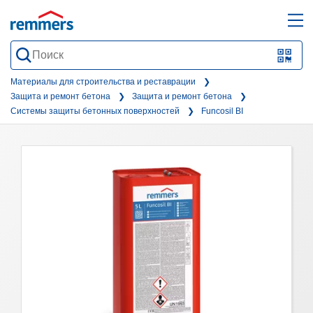
open
ope
search
mai
QR-
form
nav
Code
Материалы для строительства и реставрации
Защита и ремонт бетона
Защита и ремонт бетона
oder
Системы защиты бетонных поверхностей
Funcosil BI
Barc
scan