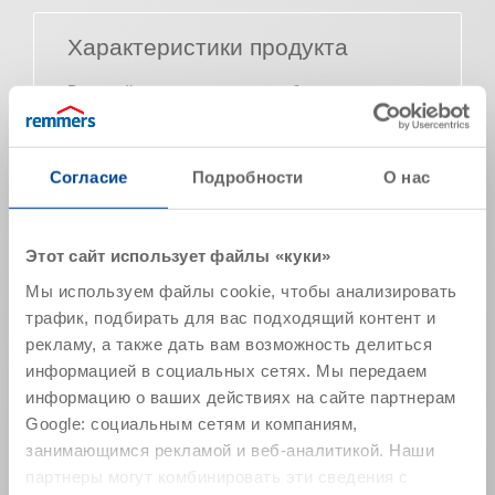
Характеристики продукта
Внешний вид
бесцветная
жидкость
Плотность (20 °C)
~ 0,78
Согласие
Подробности
О нас
Температура вспышки
~ 40 °C
Время стекания (сек.) в
~ 44
вискозиметре DIN 2
Этот сайт использует файлы «куки»
Основа действующего
силаны/силоксаны
Мы используем файлы cookie, чтобы анализировать
вещества
трафик, подбирать для вас подходящий контент и
рекламу, а также дать вам возможность делиться
Содержание действующего
~ 20
вещества (масс.-%)
информацией в социальных сетях. Мы передаем
информацию о ваших действиях на сайте партнерам
Вещество-носитель
Google: социальным сетям и компаниям,
деароматизированные углеводороды
занимающимся рекламой и веб-аналитикой. Наши
Указанные значения представляют собой типичные
партнеры могут комбинировать эти сведения с
характеристики продукта и не могут рассматриваться