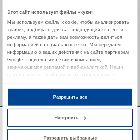
Агрегатное состояние
жидкость
Этот сайт использует файлы «куки»
Плотность (20 °C)
~ 1,02 г/см³ при
20°C
Мы используем файлы cookie, чтобы анализировать
трафик, подбирать для вас подходящий контент и
Сухой остаток (масс.-%)
~ 9 %
рекламу, а также дать вам возможность делиться
Уровень рН
~ 11,5
информацией в социальных сетях. Мы передаем
информацию о ваших действиях на сайте партнерам
Содержание галогенов
< 0,05 %
Google: социальным сетям и компаниям,
занимающимся рекламой и веб-аналитикой. Наши
Указанные значения представляют собой типичные
партнеры могут комбинировать эти сведения с
характеристики продукта и не могут рассматриваться
как обязательные спецификации продукта.
предоставленной вами информацией, а также
данными, которые они получили при использовании
вами их сервисов.
Разрешить все
Настроить
Разрешить выбранные