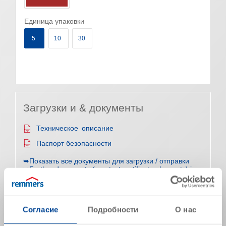
Единица упаковки
5
10
30
Загрузки и & документы
Техническое описание
Паспорт безопасности
➥Показать все документы для загрузки / отправки
➥Further documents (e.g. test certificates / reports) in
different languages
Согласие
Подробности
О нас
Характеристики продукта