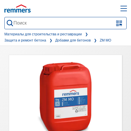
open
ope
search
mai
QR-
form
nav
Code
Материалы для строительства и реставрации
Защита и ремонт бетона
Добавки для бетонов
ZM MO
oder
Barc
scan