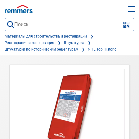
open
ope
search
mai
QR-
form
nav
Code
Материалы для строительства и реставрации
Реставрация и консервация
Штукатурка
oder
Штукатурки по историческим рецептурам
NHL Top Historic
Barc
scan