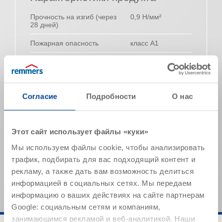
Прочность на изгиб (через
0,9 Н/мм²
28 дней)
Пожарная опасность
класс A1
Прочность на сжатие (через
3,5 Н/мм²
28 дней)
Макс. размер зерна
~ 1,2 мм
Согласие
Подробности
О нас
Толщина слоя
макс. 20 мм
Количество воды
~ 16,5 % (соотв.
Этот сайт использует файлы «куки»
затворения
4,1 л / 25 кг)
Мы используем файлы cookie, чтобы анализировать
Указанные значения представляют собой типичные
трафик, подбирать для вас подходящий контент и
характеристики продукта и не могут рассматриваться
рекламу, а также дать вам возможность делиться
как обязательные спецификации продукта.
информацией в социальных сетях. Мы передаем
информацию о ваших действиях на сайте партнерам
Google: социальным сетям и компаниям,
занимающимся рекламой и веб-аналитикой. Наши