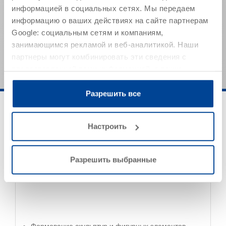
(DIN 52450)
-1,2 мм/м
информацией в социальных сетях. Мы передаем
информацию о ваших действиях на сайте партнерам
Указанные значения представляют собой типичные
Google: социальным сетям и компаниям,
характеристики продукта и не могут рассматриваться
занимающимся рекламой и веб-аналитикой. Наши
как обязательные спецификации продукта.
партнеры могут комбинировать эти сведения с
предоставленной вами информацией, а также
данными, которые они получили при использовании
вами их сервисов.
Разрешить все
Настроить
Разрешить выбранные
Область применения