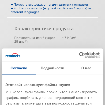
➥Показать все документы для загрузки / отправки
➥Further documents (e.g. test certificates / reports) in
different languages
Характеристики продукта
Прочность на изгиб (через
~ 7 Н/мм²
28 дней)
Прочность на сжатие (через
~ 20 Н/мм²
28 дней)
Модуль упругости (DIN
~ 17 кН/мм²
1048)
Согласие
Подробности
О нас
Макс. размер зерна
0,5 мм
Насыпная плотность
~ 1,6 кг/дм³
Этот сайт использует файлы «куки»
Мы используем файлы cookie, чтобы анализировать
Количество воды
~ 1,0 л / 5 кг
затворения
~ 3,0 л / 15 кг
трафик, подбирать для вас подходящий контент и
рекламу, а также дать вам возможность делиться
Усадочная деформация по
через 28 дней: ~