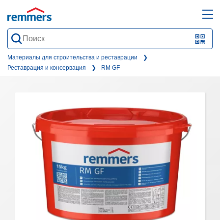
open
ope
search
mai
QR-
form
nav
Code
Материалы для строительства и реставрации
Реставрация и консервация
RM GF
oder
Barc
scan