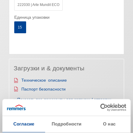
222030 | Arte Mundit ECO
Единица упаковки
15
Загрузки и & документы
Техническое описание
Паспорт безопасности
➥Показать все документы для загрузки / отправки
➥Further documents (e.g. test certificates / reports) in
different languages
Согласие
Подробности
О нас
Характеристики продукта