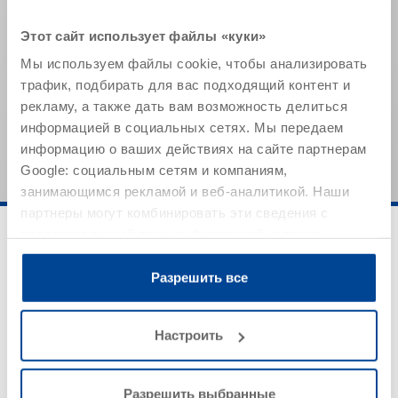
Плотность (20 °C)
0,94 г/мл
Этот сайт использует файлы «куки»
Уровень рН (20 °C)
~ 10,5
Мы используем файлы cookie, чтобы анализировать
трафик, подбирать для вас подходящий контент и
Указанные значения представляют собой типичные
рекламу, а также дать вам возможность делиться
характеристики продукта и не могут рассматриваться
информацией в социальных сетях. Мы передаем
как обязательные спецификации продукта.
информацию о ваших действиях на сайте партнерам
Google: социальным сетям и компаниям,
занимающимся рекламой и веб-аналитикой. Наши
партнеры могут комбинировать эти сведения с
предоставленной вами информацией, а также
данными, которые они получили при использовании
вами их сервисов.
Разрешить все
Настроить
Область применения
Разрешить выбранные