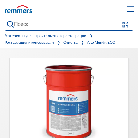
open
ope
search
mai
QR-
form
nav
Code
Материалы для строительства и реставрации
Реставрация и консервация
Очистка
Arte Mundit ECO
oder
Barc
scan