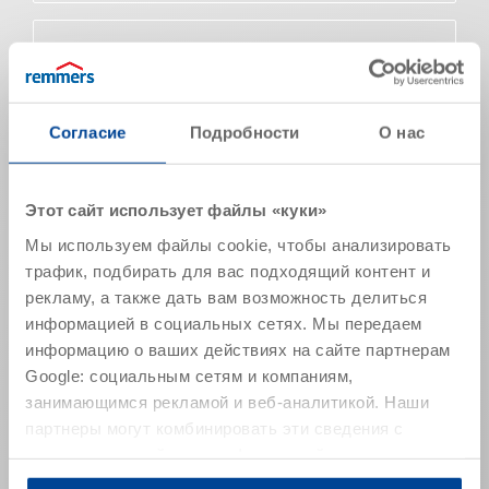
Характеристики продукта
Внешний вид
мутная жидкость
молочного цвета
Согласие
Подробности
О нас
Плотность (20 °C)
1,00 г/см³
Уровень рН
~ 8,5
Этот сайт использует файлы «куки»
(нейтральный)
Мы используем файлы cookie, чтобы анализировать
Время стекания (сек.) в
~ 11
трафик, подбирать для вас подходящий контент и
вискозиметре (20° C, DIN 4)
рекламу, а также дать вам возможность делиться
Основа действующего
силан/силоксан/
информацией в социальных сетях. Мы передаем
вещества
воск
информацию о ваших действиях на сайте партнерам
Содержание действующего
~ 10
Google: социальным сетям и компаниям,
вещества (масс.-%)
занимающимся рекламой и веб-аналитикой. Наши
Вещество-носитель
вода
партнеры могут комбинировать эти сведения с
предоставленной вами информацией, а также
Указанные значения представляют собой типичные
данными, которые они получили при использовании