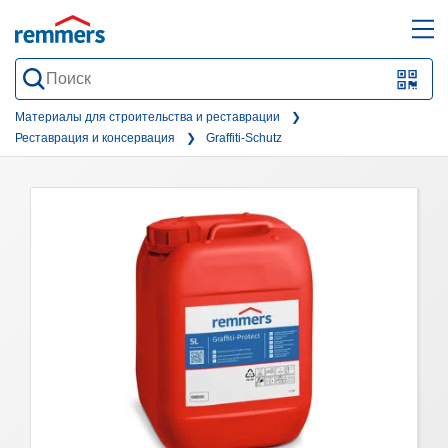
open
ope
search
mai
QR-
form
nav
Code
Материалы для строительства и реставрации
Реставрация и консервация
Graffiti-Schutz
oder
Barc
scan