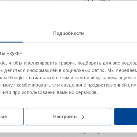
(20° C, DIN 4)
Основа действующего вещ
Содержание действующег
(масс.-%)
Подробности
Вещество-носитель
лы «куки»
Указанные значения представ
e, чтобы анализировать трафик, подбирать для вас подход
не могут рассматриваться как
ть делиться информацией в социальных сетях. Мы передае
рам Google: социальным сетям и компаниям, занимающимся 
 могут комбинировать эти сведения с предоставленной вам
чили при использовании вами их сервисов.
ние
Расход / примеры применения
Указания
ные
Настроить
Характеристики