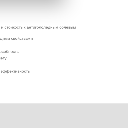
 и стойкость к антигололедным солевым
щими свойствами
особность
лету
 эффективность