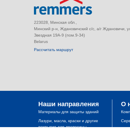
223028, Минская обл.,
Минский р-н, Ждановичский с/с, а/г Ждановичи, у
Звездная 19А-9 (пом.9-34)
Belarus
Рассчитать маршрут
Наши направления
О 
Материалы для защиты зданий
Ком
Лазури, масла, краски и другие
Сер
покрытия для древесины