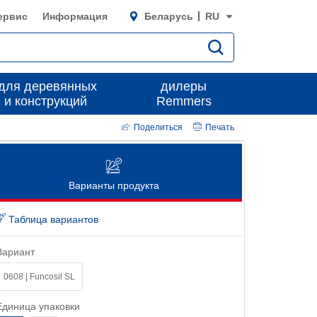
ервис
Информация
Беларусь
RU
для деревянных
дилеры
 и конструкций
Remmers
Поделиться
Печать
Варианты продукта
Таблица вариантов
Вариант
0608 | Funcosil SL
Единица упаковки