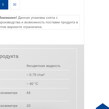
5
30
Внимание!
Данная упаковка снята с
производства и возможность поставки продукта в
этом варианте ограничена.
родукта
бесцветная жидкость
~ 0,79 г/см³
~ 40 °C
искозиметре
44
искозиметре
10