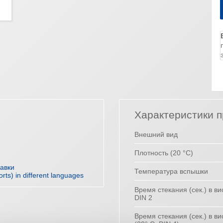
Характеристики п
Внешний вид
Плотность (20 °C)
равки
Температура вспышки
orts) in different languages
Время стекания (сек.) в в
DIN 2
Время стекания (сек.) в в