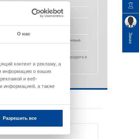
ества
силан/силоксан
о вещества
~ 7
О нас
Заказ
деароматизированные
углеводороды
ляют собой типичные характеристики продукта и
ящий контент и рекламу, а
 обязательные спецификации продукта.
м информацию о ваших
рекламой и веб-
и информацией, а также
Разрешить все