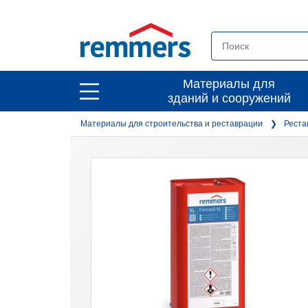
open
Материалы для
open
зданий и сооружений
main
main
navigation
Материалы для строительства и реставрации
Реста
navigation