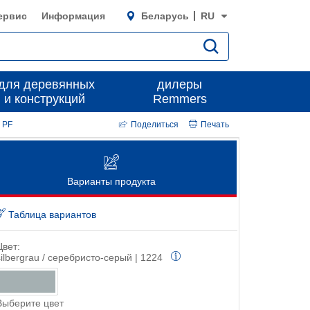
ервис
Информация
Беларусь
RU
для деревянных
дилеры
 и конструкций
Remmers
 PF
Поделиться
Печать
Варианты продукта
Таблица вариантов
Цвет:
silbergrau / серебристо-серый | 1224
Выберите цвет