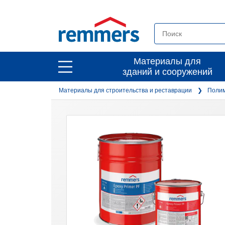
open
Материалы для
open
зданий и сооружений
main
main
navigation
Материалы для строительства и реставрации
Полим
navigation