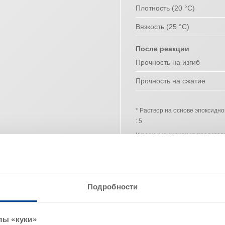
Плотность (20 °C)
Вязкость (25 °C)
После реакции
Прочность на изгиб
Прочность на сжатие
* Раствор на основе эпоксидн
: 5
Указанные значения представ
не могут рассматриваться как
Подробности
ние
Расход / примеры применения
Указания
лы «куки»