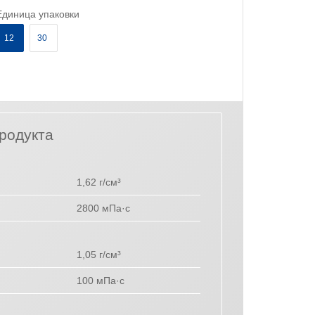
Единица упаковки
12
30
родукта
1,62 г/см³
2800 мПа·с
1,05 г/см³
100 мПа·с