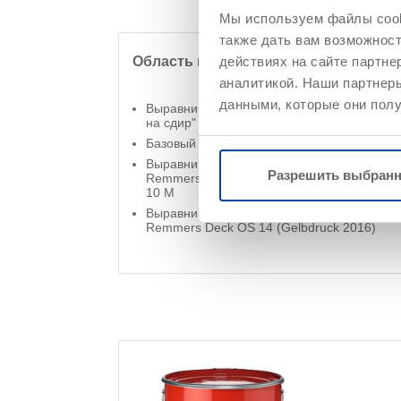
Мы используем файлы cooki
также дать вам возможнос
Область применения
действиях на сайте партне
аналитикой. Наши партнеры
данными, которые они полу
Выравнивание впитывающей способности 
на сдир"
Базовый слой для покрытий с засыпкой
Выравнивание впитывающей способности 
Разрешить выбран
Remmers Deck OS 8, OS 11a-II и OS 11b-II
10 M
Выравнивание впитывающей способности 
Remmers Deck OS 14 (Gelbdruck 2016)