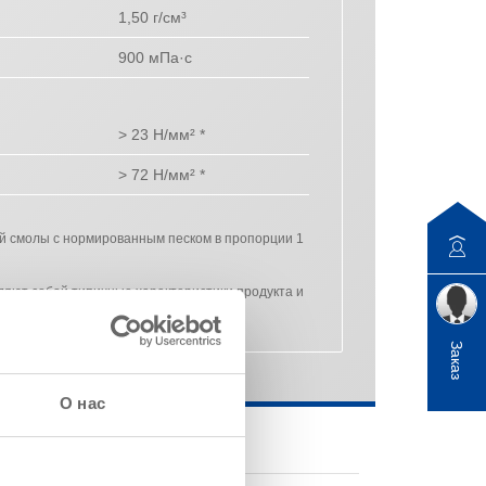
1,50 г/см³
900 мПа·с
> 23 Н/мм² *
> 72 Н/мм² *
ой смолы с нормированным песком в пропорции 1
ляют собой типичные характеристики продукта и
 обязательные спецификации продукта.
Заказ
О нас