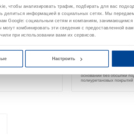
e, чтобы анализировать трафик, подбирать для вас подход
ть делиться информацией в социальных сетях. Мы передае
Характеристики
рам Google: социальным сетям и компаниям, занимающимся 
 могут комбинировать эти сведения с предоставленной вам
чили при использовании вами их сервисов.
оснований, шпатлевание "
Устойчивость к механичес
Очень хорошая адгезия к 
Протестировано на совмес
оснований в системах
Не содержит пластификато
ные
Настроить
, а так же Remmers Deck OS
В прореагировавшем состо
Может применяться для в
оснований в системе
оснований без обсыпки п
полиуретановых покрыти