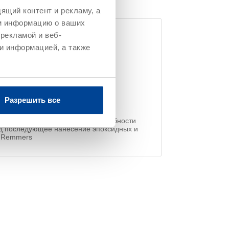
ящий контент и рекламу, а
м информацию о ваших
рекламой и веб-
и информацией, а также
ким нагрузкам
бетону и цементным стяжкам
тимость с покрытиями
ров, нонил- и алкилфенола
Разрешить все
янии безопасно для здоровья
ыравнивания впитывающей способности
од последующее нанесение эпоксидных и
й Remmers