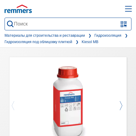
open
ope
search
mai
QR-
form
nav
Code
Материалы для строительства и реставрации
Гидроизоляция
Гидроизоляция под облицовку плиткой
Kiesol MB
oder
Barc
scan