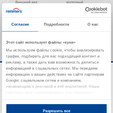
Внешний вид
молочный
Плотность (20 °C)
1,01 г/см³
Уровень рН
11
Согласие
Подробности
О нас
Указанные значения представляют собой типичные
характеристики продукта и не могут рассматриваться
как обязательные спецификации продукта.
Этот сайт использует файлы «куки»
Мы используем файлы cookie, чтобы анализировать
трафик, подбирать для вас подходящий контент и
рекламу, а также дать вам возможность делиться
информацией в социальных сетях. Мы передаем
информацию о ваших действиях на сайте партнерам
Google: социальным сетям и компаниям,
занимающимся рекламой и веб-аналитикой. Наши
партнеры могут комбинировать эти сведения с
предоставленной вами информацией, а также
Область применения
данными, которые они получили при использовании
вами их сервисов.
Разрешить все