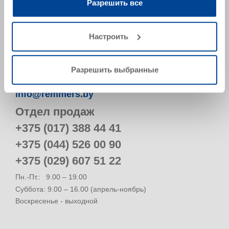
вами их сервисов.
Разрешить все
223028, Минская обл.,
Минский р-н, Ждановичский с/с, а/г Ждановичи, ул.
Настроить
Звездная 19А-9 (пом.9-34)
Belarus
Рассчитать маршрут
Разрешить выбранные
info@remmers.by
Отдел продаж
+375 (017) 388 44 41
+375 (044) 526 00 90
+375 (029) 607 51 22
Пн.-Пт.:
9.00 – 19.00
Суббота: 9.00 – 16.00 (апрель-ноябрь)
Воскресенье - выходной