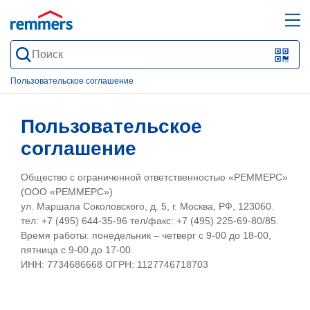
open
ope
search
mai
QR-
form
nav
Code
Пользовательское соглашение
oder
Barc
Пользовательское
scan
соглашение
Общество с ограниченной ответственностью «РЕММЕРС»
(ООО «РЕММЕРС»)
ул. Маршала Соколовского, д. 5, г. Москва, РФ, 123060.
тел: +7 (495) 644-35-96 тел/факс: +7 (495) 225-69-80/85.
Время работы: понедельник – четверг с 9-00 до 18-00,
пятница с 9-00 до 17-00.
ИНН: 7734686668 ОГРН: 1127746718703