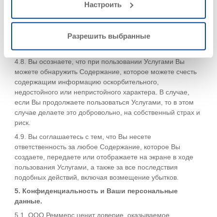
Настроить
4.7. ООО «РЕММЕРС» оставляет за собой право (однако
не обязано) осуществлять предварительную проверку,
просмотр, помечать, выбирать, изменять, не допускать к
Разрешить выбранные
размещению или убирать любое из, или все Содержание
из любой Услуги.
4.8. Вы осознаете, что при пользовании Услугами Вы
можете обнаружить Содержание, которое можете счесть
содержащим информацию оскорбительного,
недостойного или непристойного характера. В случае,
если Вы продолжаете пользоваться Услугами, то в этом
случае делаете это добровольно, на собственный страх и
риск.
4.9. Вы соглашаетесь с тем, что Вы несете
ответственность за любое Содержание, которое Вы
создаете, передаете или отображаете на экране в ходе
пользования Услугами, а также за все последствия
подобных действий, включая возмещение убытков.
5. Конфиденциальность и Ваши персональные
данные.
5.1. ООО Реммерс ценит доверие, оказываемое